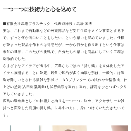
一つ一つに技術力と心を込めて
■有限会社馬場プラスチック 代表取締役：馬場 国博
実は、これまで自動車などの外観部品など受注生産をメイン事業とする中
で、ずっと何か面白いことをしたい、という思いを温めていました。仕様
が決まった製品を作るのは得意だが、一から何かを作り出すという仕事は
未知の世界。このたびの挑戦で、自分たちの思いを商品にしていく工程は
刺激的でした。
さまざまなアイデアが出る中、広島ならではの「折り鶴」を立体化したア
イテム展開することに決定。鋭角で凹凸が多く肉厚な形は、一般的には製
造が難しいとされる複雑な形状で、３Dプリンターでの試作や金型作成、仕
上げの塗装(古田樹脂興業)も試行錯誤を重ねに重ね、課題をひとつずつクリ
アしていきました。
広島の製造業としての技術力と拘りを一つ一つに込め、アクセサリーや雑
貨へと変身した樹脂の折り鶴。世界中の方に、身につけていただきたいで
す。