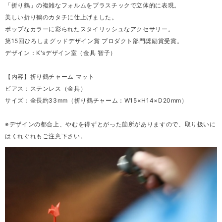
「折り鶴」の複雑なフォルムをプラスチックで立体的に表現。
美しい折り鶴のカタチに仕上げました。
ポップなカラーに彩られたスタイリッシュなアクセサリー。
第15回ひろしまグッドデザイン賞 プロダクト部門奨励賞受賞。
デザイン：K'sデザイン室（金具 智子）
【内容】折り鶴チャーム マット
ピアス：ステンレス（金具）
サイズ：全長約33mm（折り鶴チャーム：W15×H14×D20mm）
※デザインの都合上、やむを得ずとがった箇所がありますので、取り扱いに
はくれぐれもご注意下さい。