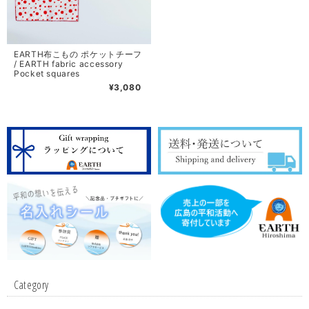
EARTH布こもの ポケットチーフ
/ EARTH fabric accessory
Pocket squares
¥3,080
Category