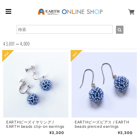
¥3,001～4,000
EARTHビーズピアス / EARTH
EARTHビーズイヤリング /
beads pierced earrings
EARTH beads clip-on earrings
¥3,300
¥3,300