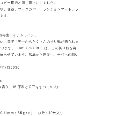
、コピー用紙と同じ厚さにしました。
成や、便箋、ブックカバー、ランチョンマット、ラ
けます。
な折り鶴再生アイテムライン。
願い、毎年世界中からたくさんの折り鶴が贈られま
なります。〈Re:ORIZURU〉は、この折り鶴を再
て蘇らせています。広島から世界へ、平和への想い
5/11/135630
s
う責任、16.平和と公正をすべての人に
0.11ｍｍ：85ｇ/㎡） 枚数：10枚入り