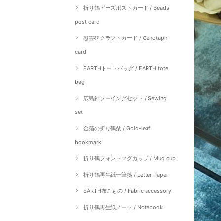
折り鶴ビーズポストカード / Beads
post card
慰霊碑クラフトカード / Cenotaph
card
EARTHトートバッグ / EARTH tote
bag
広島針ソーイングセット / Sewing
set
金箔の折り鶴栞 / Gold-leaf
bookmark
折り鶴フォントマグカップ / Mug cup
折り鶴再生紙一筆箋 / Letter Paper
EARTH布こもの / Fabric accessory
折り鶴再生紙ノート / Notebook