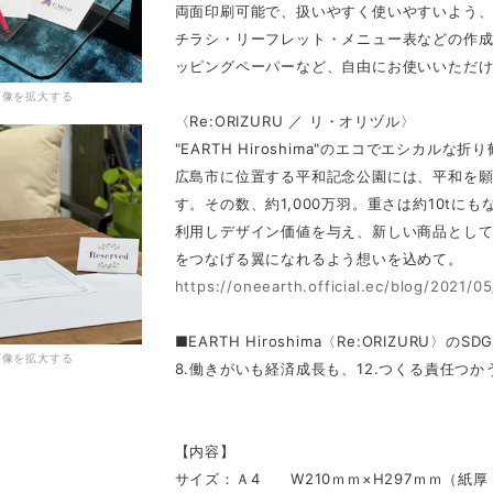
両面印刷可能で、扱いやすく使いやすいよう
チラシ・リーフレット・メニュー表などの作
ッピングペーパーなど、自由にお使いいただ
画像を拡大する
〈Re:ORIZURU ／ リ・オリヅル〉
"EARTH Hiroshima"のエコでエシカル
広島市に位置する平和記念公園には、平和を
す。その数、約1,000万羽。重さは約10tにも
利用しデザイン価値を与え、新しい商品とし
をつなげる翼になれるよう想いを込めて。
https://oneearth.official.ec/blog/2021/0
■EARTH Hiroshima〈Re:ORIZURU〉のSDG
画像を拡大する
8.働きがいも経済成長も、12.つくる責任つか
【内容】
サイズ：Ａ4 W210ｍｍ×H297ｍｍ（紙厚 