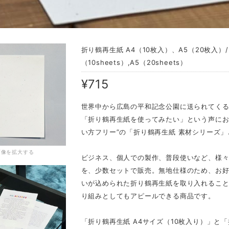
折り鶴再生紙 A4（10枚入）、A5（20枚入）/ Orizu
（10sheets）,A5（20sheets）
¥715
世界中から広島の平和記念公園に送られてく
「折り鶴再生紙を使ってみたい」という声にお
い方フリー”の「折り鶴再生紙 素材シリーズ
画像を拡大する
ビジネス、個人での製作、普段使いなど、様
を、少数セットで販売。無地仕様のため、お
いが込められた折り鶴再生紙を取り入れること
り組みとしてもアピールできる商品です。
「折り鶴再生紙 A4サイズ（10枚入り）」と「