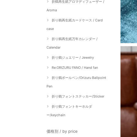
折鶴再生紙アロマディフューザー /
Aroma
折り鶴再生紙カードケース / Card
case
折り鶴再生紙万年カレンダー /
Calendar
折り鶴ジュエリー / Jewelry
Re:ORIZURU FANO / Hand fan
折り鶴ボールペン/Orizuru Ballpoint
Pen
折り鶴フォントステッカー/Sticker
折り鶴フォントキーホルダ
ー/keychain
価格別 / by price