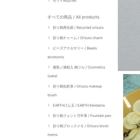
セット商品/Set
すべての商品 / All products
折り鶴再生紙 / Recycled orizuru
折り鶴チャーム / Orizuru charm
ビーズアクセサリー / Beads
accessory
廣島ノ酒粕入 鶴ツル / Cosmetics
(sake)
折り鶴化粧筆 / Orizuru makeup
brush
EARTHけん玉 / EARTH Kendama
折り鶴フォント万年筆 / Fountain pen
折り鶴ブロックメモ / Orizuru block
memo