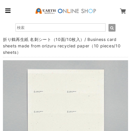
折り鶴再生紙 名刺シート（10面/10枚入）/ Business card
sheets made from orizuru recycled paper（10 pieces/10
sheets）