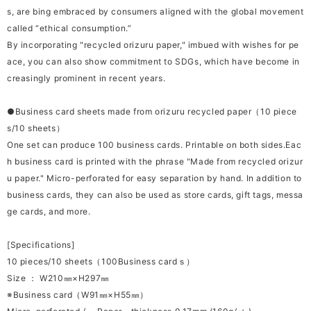
s, are bing embraced by consumers aligned with the global movement
called “ethical consumption.”
By incorporating "recycled orizuru paper," imbued with wishes for pe
ace, you can also show commitment to SDGs, which have become in
creasingly prominent in recent years.
●Business card sheets made from orizuru recycled paper（10 piece
s/10 sheets）
One set can produce 100 business cards. Printable on both sides.Eac
h business card is printed with the phrase "Made from recycled orizur
u paper." Micro-perforated for easy separation by hand. In addition to
business cards, they can also be used as store cards, gift tags, messa
ge cards, and more.
[Specifications]
10 pieces/10 sheets（100Business cardｓ）
Size ： W210㎜×H297㎜
※Business card（W91㎜×H55㎜）