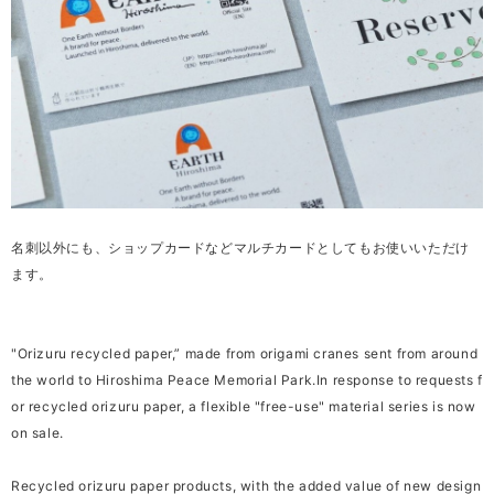
名刺以外にも、ショップカードなどマルチカードとしてもお使いいただけ
ます。
"Orizuru recycled paper,” made from origami cranes sent from around
the world to Hiroshima Peace Memorial Park.In response to requests f
or recycled orizuru paper, a flexible "free-use" material series is now
on sale.
Recycled orizuru paper products, with the added value of new design