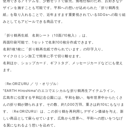
使用できるアイテムを、少数セットで販売。無地仕様のため、お好きなデ
ザインを施すことも可能です。平和への想いが込められた「折り鶴再生
紙」を取り入れることで、近年ますます重要視されているSDGsへの取り組
みとしてもアピールできる商品です。
「折り鶴再生紙 名刺シート（10面/10枚入）」は、
両面印刷可能で、1セットで名刺100枚分作成できます。
名刺1枚1枚に「折り鶴再生紙で作られています」の印字入り。
マイクロミシン加工で簡単に手で切り離せます。
名刺ほか、ショップカード、ギフトタグ、メッセージカードなどにも使え
ます。
〈Re:ORIZURU ／ リ・オリヅル〉
"EARTH Hiroshima"のエコでエシカルな折り鶴再生アイテムライン。
広島市に位置する平和記念公園には、平和を願い、毎年世界中からたくさ
んの折り鶴が贈られます。その数、約1,000万羽。重さは約10tにもなりま
す。〈Re:ORIZURU〉は、この折り鶴を再利用しデザイン価値を与え、新
しい商品として蘇らせています。広島から世界へ、平和への想いをつなげ
る翼になれるよう想いを込めて。