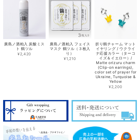
廣島ノ酒粕入 炭酸ミス
廣島ノ酒粕入 フェイス
折り鶴チャーム マット
ト 鶴ツル
マスク 鶴ツル（３枚入
イヤリング / ウクライ
り）
ナ応援カラー（ターコ
¥2,420
イズ＆イエロー）/
¥1,210
Matte orizuru charm
(Clip-on earrings),
color set of prayer for
Ukraine, Turquoise &
Yellow
¥2,200