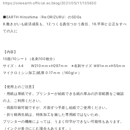
https://oneearth.official.ec/blog/2021/05/11/135630
■EARTH Hiroshima〈Re:ORIZURU〉のSDGs
8.働きがいも経済成長も、12.つくる責任つかう責任、16.平和と公正をすべ
ての人に
【内容】
10面/10シート（名刺100枚分）
サイズ：Ａ4 W210ｍｍ×H297ｍｍ ※名刺サイズ Ｗ91ｍｍ×H55ｍｍ
マイクロミシン加工/紙厚 0.17ｍｍ（160g/㎡）
【使用上のご注意】
・用紙は厚紙です。プリンターが給紙できる紙の厚みの許容範囲をご確認
の上、ご利用ください。
・両面印刷可能ですが、片面ずつ手差し給紙でご使用ください。
・折り鶴再生紙は、特殊加工を施した専用紙ではないため、
プリンターの機種によっては、うまく印字ができない可能性もあります。
（インクが多少にじむ場合もあります。）