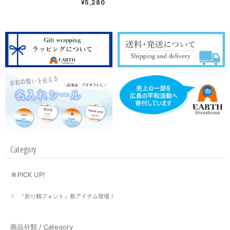
¥5,280
Ukraine（Blue & Yellow）
Category
☆PICK UP!
『折り鶴フォント』新アイテム登場！
商品分類 / Category