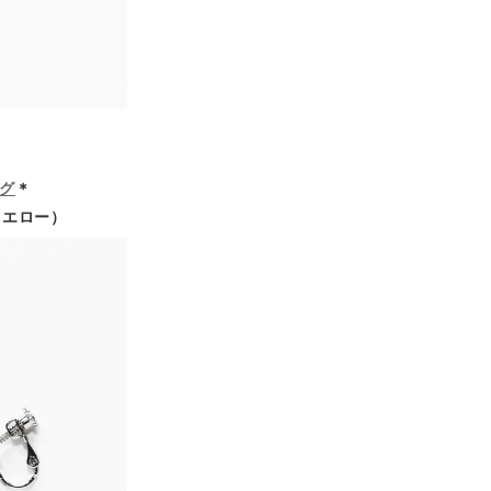
ング
＊
イエロー）