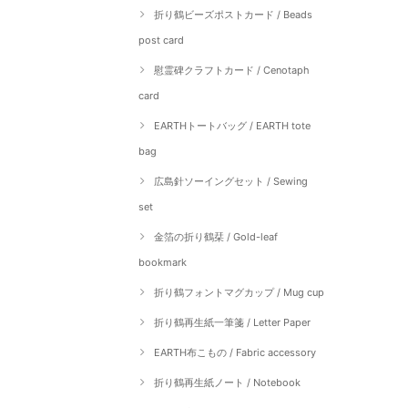
折り鶴ビーズポストカード / Beads
post card
慰霊碑クラフトカード / Cenotaph
card
EARTHトートバッグ / EARTH tote
bag
広島針ソーイングセット / Sewing
set
金箔の折り鶴栞 / Gold-leaf
bookmark
折り鶴フォントマグカップ / Mug cup
折り鶴再生紙一筆箋 / Letter Paper
EARTH布こもの / Fabric accessory
折り鶴再生紙ノート / Notebook