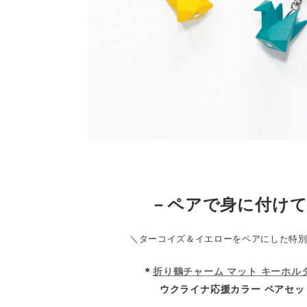
－ペアで身に付け
＼ターコイズ＆イエローをペアにした特
＊
折り鶴チャーム マット キーホル
ウクライナ応援カラー ペアセッ