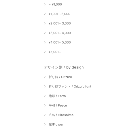
～¥1,000
¥1,001～2,000
¥2,001～3,000
¥3,001～4,000
¥4,001～5,000
¥5,001～
デザイン別 / by design
折り鶴 / Orizuru
折り鶴フォント / Orizuru font
地球 / Earth
平和 / Peace
広島 / Hiroshima
花/Flower