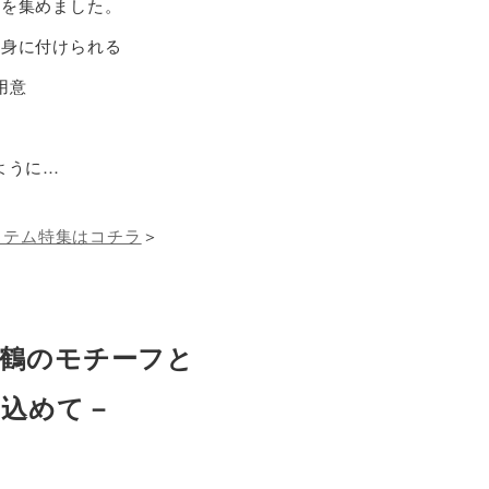
ムを集めました。
つ身に付けられる
用意
ように…
イテム特集はコチラ
＞
鶴のモチーフと
を込めて－