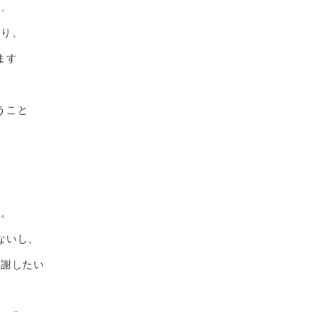
り、
あり、
ます
うこと
す。
ないし、
感謝したい