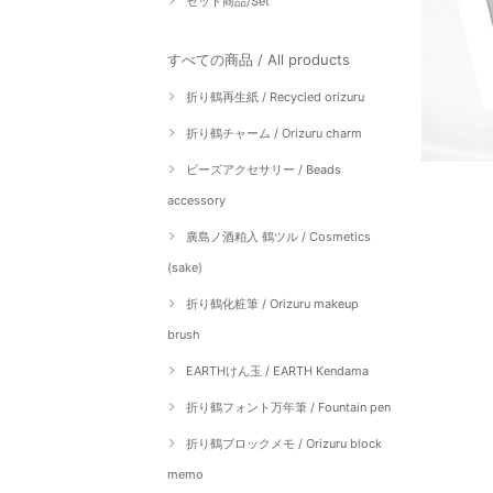
セット商品/Set
すべての商品 / All products
折り鶴再生紙 / Recycled orizuru
折り鶴チャーム / Orizuru charm
ビーズアクセサリー / Beads
accessory
廣島ノ酒粕入 鶴ツル / Cosmetics
(sake)
折り鶴化粧筆 / Orizuru makeup
brush
EARTHけん玉 / EARTH Kendama
折り鶴フォント万年筆 / Fountain pen
折り鶴ブロックメモ / Orizuru block
memo