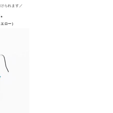
付けられます／
＊
イエロー）