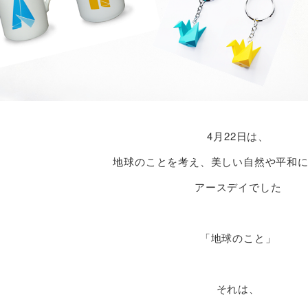
4
月
22
日は、
地球のことを考え、美しい自然や平和
アースデイでした
「地球のこと」
それは、