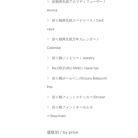
折鶴再生紙アロマディフューザー /
Aroma
折り鶴再生紙カードケース / Card
case
折り鶴再生紙万年カレンダー /
Calendar
折り鶴ジュエリー / Jewelry
Re:ORIZURU FANO / Hand fan
折り鶴ボールペン/Orizuru Ballpoint
Pen
折り鶴フォントステッカー/Sticker
折り鶴フォントキーホルダ
ー/keychain
価格別 / by price