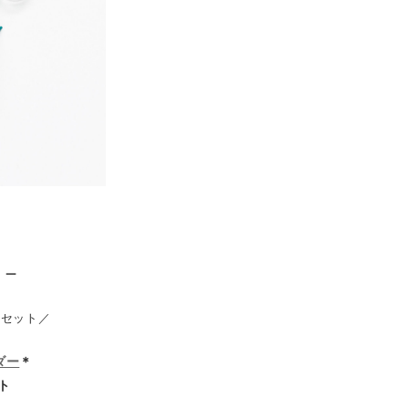
－
て
別セット／
ダー
＊
ト