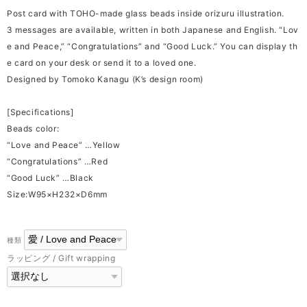
Post card with TOHO-made glass beads inside orizuru illustration.
3 messages are available, written in both Japanese and English. “Lov
e and Peace,” “Congratulations” and “Good Luck.” You can display th
e card on your desk or send it to a loved one.
Designed by Tomoko Kanagu (K’s design room)
[Specifications]
Beads color:
“Love and Peace” …Yellow
“Congratulations” …Red
“Good Luck” …Black
Size:W95×H232×D6mm
種類
ラッピング / Gift wrapping