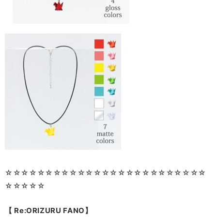
☆☆☆
☆☆☆☆☆☆☆☆☆☆☆☆☆☆☆☆☆☆☆☆☆☆
☆☆☆☆☆
【
Re:ORIZURU FANO
】